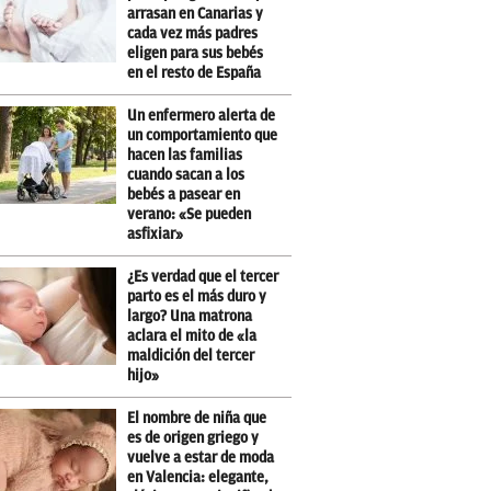
arrasan en Canarias y
cada vez más padres
eligen para sus bebés
en el resto de España
Un enfermero alerta de
un comportamiento que
hacen las familias
cuando sacan a los
bebés a pasear en
verano: «Se pueden
asfixiar»
¿Es verdad que el tercer
parto es el más duro y
largo? Una matrona
aclara el mito de «la
maldición del tercer
hijo»
El nombre de niña que
es de origen griego y
vuelve a estar de moda
en Valencia: elegante,