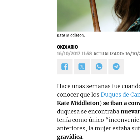
Kate Middleton.
OKDIARIO
16/10/2017 11:58
ACTUALIZADO:
16/10/
Hace unas semanas fue cuando, 
conocer que los
Duques de Ca
Kate Middleton
)
se iban a con
duquesa se encontraba
nueva
tenía como único “inconvenien
anteriores, la mujer estaba s
gravídica
.