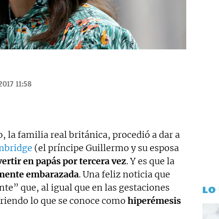
2017 11:58
la familia real británica, procedió a dar a
mbridge
(el príncipe Guillermo y su esposa
vertir en papás por tercera vez
. Y es que la
mente embarazad
a
. Una feliz noticia que
te” que, al igual que en las gestaciones
LO
ufriendo lo que se conoce como
hiperémesis