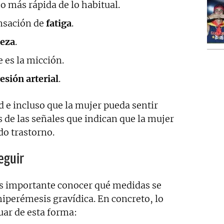
 más rápida de lo habitual.
ensación de
fatiga
.
beza
.
 es la micción.
esión arterial
.
ad e incluso que la mujer pueda sentir
 de las señales que indican que la mujer
do trastorno.
eguir
es importante conocer qué medidas se
iperémesis gravídica. En concreto, lo
uar de esta forma: