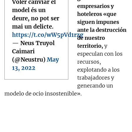
Voler canviar el
empresarios y
model és un
hoteleros «que
deure, no pot ser
siguen impunes
mai un delicte.
ante la destrucción
https://t.co/wW5pVd1rzg
de nuestro
— Neus Truyol
territorio,
y
Caimari
especulan con los
(@Neustru)
May
recursos,
13, 2022
explotando a los
trabajadores y
generando un
modelo de ocio insostenible».