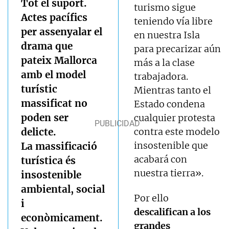
Tot el suport.
turismo sigue
Actes pacífics
teniendo vía libre
per assenyalar el
en nuestra Isla
drama que
para precarizar aún
pateix Mallorca
más a la clase
amb el model
trabajadora.
turístic
Mientras tanto el
massificat no
Estado condena
poden ser
cualquier protesta
delicte.
contra este modelo
insostenible que
La massificació
acabará con
turística és
nuestra tierra».
insostenible
ambiental, social
Por ello
i
descalifican a los
econòmicament.
grandes