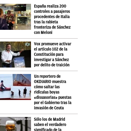
España realiza 200
controles a pasajeros
procedentes de Italia
tras la rabieta
fronteriza de Sánchez
con Meloni
Vox promueve activar
el artículo 102 de la
Constitución para
investigar a Sánchez
por delito de traición
Un reportero de
OKDIARIO muestra
cómo saltar las
ridículas boyas
«disuasorias» puestas
por el Gobierno tras la
invasión de Ceuta
Sólo los de Madrid
saben el verdadero
significado de la