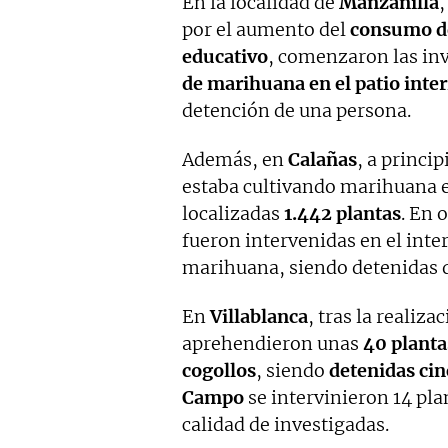
En la localidad de
Manzanilla
,
por el aumento del
consumo de
educativo
, comenzaron las in
de marihuana en el patio inter
detención de una persona.
Además, en
Calañas
, a princi
estaba cultivando marihuana 
localizadas
1.442 plantas
. En 
fueron intervenidas en el inte
marihuana, siendo detenidas 
En
Villablanca
, tras la realiza
aprehendieron unas
40 planta
cogollos
, siendo
detenidas ci
Campo
se intervinieron 14 pla
calidad de investigadas.