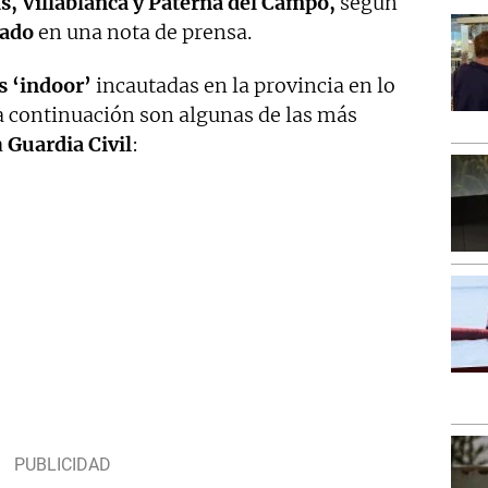
s, Villablanca y Paterna del Campo,
según
mado
en una nota de prensa.
 ‘indoor’
incautadas en la provincia en lo
 a continuación son algunas de las más
a
Guardia Civil
: