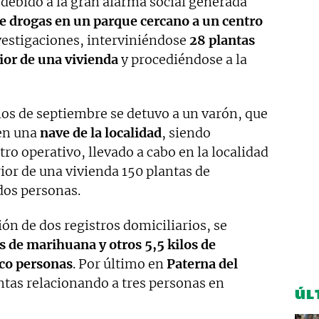
 debido a la gran alarma social generada
 drogas en un parque cercano a un centro
vestigaciones, interviniéndose
28 plantas
ior de una vivienda
y procediéndose a la
pios de septiembre se detuvo a un varón, que
en una
nave de la localidad
, siendo
otro operativo, llevado a cabo en la localidad
rior de una vivienda 150 plantas de
dos personas.
ción de dos registros domiciliarios, se
s de marihuana y otros 5,5 kilos de
nco personas
. Por último en
Paterna del
ntas relacionando a tres personas en
ÚL