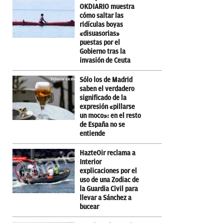
OKDIARIO muestra
cómo saltar las
ridículas boyas
«disuasorias»
puestas por el
Gobierno tras la
invasión de Ceuta
Sólo los de Madrid
saben el verdadero
significado de la
expresión «pillarse
un moco»: en el resto
de España no se
entiende
HazteOir reclama a
Interior
explicaciones por el
uso de una Zodiac de
la Guardia Civil para
llevar a Sánchez a
bucear