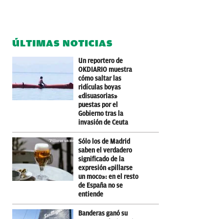
ÚLTIMAS NOTICIAS
Un reportero de
OKDIARIO muestra
cómo saltar las
ridículas boyas
«disuasorias»
puestas por el
Gobierno tras la
invasión de Ceuta
Sólo los de Madrid
saben el verdadero
significado de la
expresión «pillarse
un moco»: en el resto
de España no se
entiende
Banderas ganó su