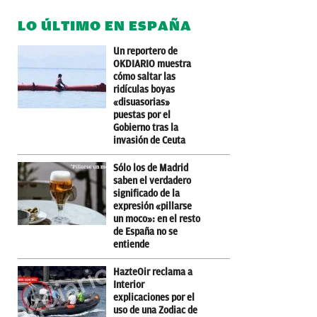
LO ÚLTIMO EN ESPAÑA
Un reportero de
OKDIARIO muestra
cómo saltar las
ridículas boyas
«disuasorias»
puestas por el
Gobierno tras la
invasión de Ceuta
Sólo los de Madrid
saben el verdadero
significado de la
expresión «pillarse
un moco»: en el resto
de España no se
entiende
HazteOir reclama a
Interior
explicaciones por el
uso de una Zodiac de