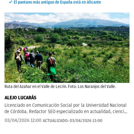
El pantano más antiguo de España está en Alicante
Ruta del Azahar en el Valle de Lecrín. Foto: Los Naranjos del Valle.
ALEJO LUCARÁS
Licenciado en Comunicación Social por la Universidad Nacional
de Córdoba. Redactor SEO especializado en actualidad, ciencia
aplicada, tecnología y fenómenos sociales, con un enfoque
03/04/2026 12:00
ACTUALIZADO:
03/04/2026 12:00
divulgativo y orientado a explicar al lector cómo los grandes
temas de hoy impactan en su vida cotidiana.