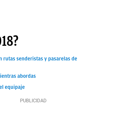
018?
n rutas senderistas y pasarelas de
 mientras abordas
del equipaje