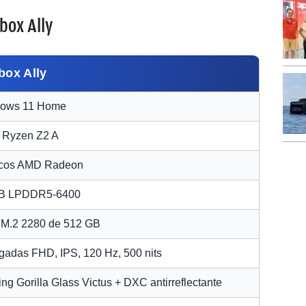
box Ally
box Ally
ows 11 Home
Ryzen Z2 A
icos AMD Radeon
B LPDDR5-6400
M.2 2280 de 512 GB
lgadas FHD, IPS, 120 Hz, 500 nits
ng Gorilla Glass Victus + DXC antirreflectante