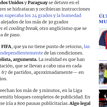
ados
Unidos
y
Paraguay
se detuvo en el
es se hidrataran y recibieran instrucciones
s superaba los 24 grados y la humedad
ÚL
MU
alejados de los más de 30 grados
r el
cooling break
, otro anglicismo que se
ea de paso.
a
FIFA
, que ya no tiene punto de retorno,
las
s independientemente
de las condiciones.
olista, argumenta.
La realidad es que han
tación, que se llevan a cabo una en cada
el 67 de partidos, aproximadamente— en
ios.
vechan los más de 3 minutos, en la Liga
emitir bloques completos de publicidad. En
e iría a 800 pausas publicitarias.
Algo legal