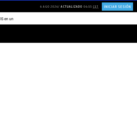
INICIAR SESIÓN
6 AGO 2026
ACTUALIZADO
06:55
CET
TIS en una ISLA en GRECIA
Psicología personas que JUSTIFICAN todo