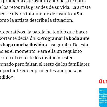
 problema este asunto aunque sí le haría
 los retos más grandes de su vida. La artista
co se olvida totalmente del asunto.
«Sin
omo la artista describe la situación.
reparativos, la pareja ha tenido que hacer
portante decisión.
«Programar la boda ante
os haga mucha ilusión»
, aseguraba. De esta
o es el momento. Para ella un requisito
como el resto de los invitados estén
unado pero faltan el resto de los familiares
importante es ser prudentes aunque «las
erdido».
ÚL