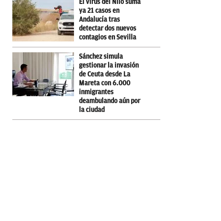
El virus del Nilo suma
ya 21 casos en
Andalucía tras
detectar dos nuevos
contagios en Sevilla
Sánchez simula
gestionar la invasión
de Ceuta desde La
Mareta con 6.000
inmigrantes
deambulando aún por
la ciudad