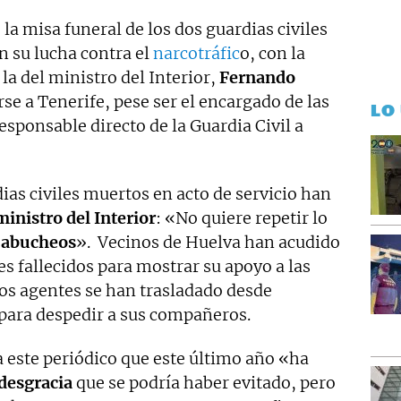
la misa funeral de los dos guardias civiles
n su lucha contra el
narcotráfic
o, con la
a del ministro del Interior,
Fernando
rse a Tenerife, pese ser el encargado de las
LO
sponsable directo de la Guardia Civil a
dias civiles muertos en acto de servicio han
ministro del Interior
: «No quiere repetir lo
s
abucheos
». Vecinos de Huelva han acudido
es fallecidos para mostrar su apoyo a las
os agentes se han trasladado desde
 para despedir a sus compañeros.
 este periódico que este último año «ha
desgracia
que se podría haber evitado, pero