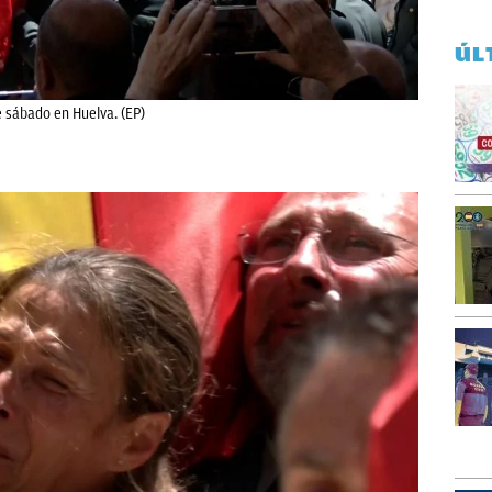
ÚL
 sábado en Huelva. (EP)