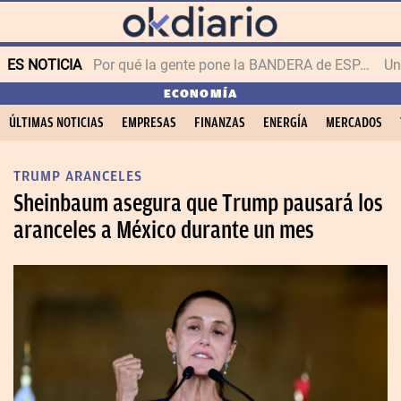
ES NOTICIA
Por qué la gente pone la BANDERA de ESPAÑA en el balcón
ECONOMÍA
ÚLTIMAS NOTICIAS
EMPRESAS
FINANZAS
ENERGÍA
MERCADOS
TRUMP ARANCELES
Sheinbaum asegura que Trump pausará los
aranceles a México durante un mes