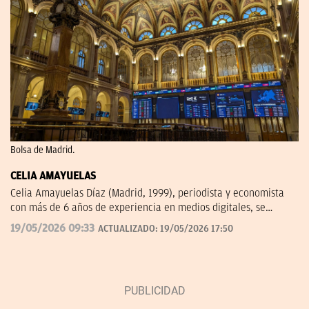
Bolsa de Madrid.
CELIA AMAYUELAS
Celia Amayuelas Díaz (Madrid, 1999), periodista y economista
con más de 6 años de experiencia en medios digitales, se
incorporó a OKDIARIO en 2026 procedente de finanzas.com, 'El
19/05/2026 09:33
ACTUALIZADO:
19/05/2026 17:50
Español' y Capital Radio. Puedes contactar conmigo en
celia.amayuelas@okdiario.com