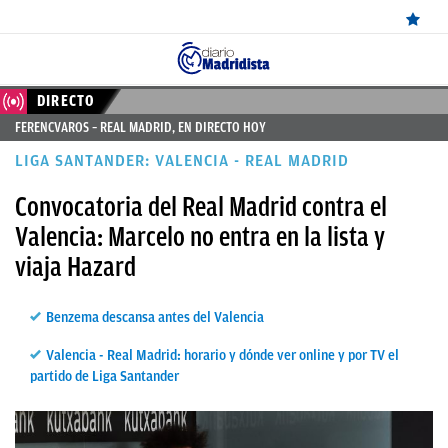
ÚLTIMAS
DIRECTO
FERENCVAROS – REAL MADRID, EN DIRECTO HOY
NOTICIAS
LIGA SANTANDER: VALENCIA - REAL MADRID
REAL
Convocatoria del Real Madrid contra el
MADRID
Valencia: Marcelo no entra en la lista y
BALONCESTO
viaja Hazard
CANTERA
Benzema descansa antes del Valencia
FICHAJES
Valencia - Real Madrid: horario y dónde ver online y por TV el
DIRECTO
partido de Liga Santander
FEMENINO
PAPARAZZI