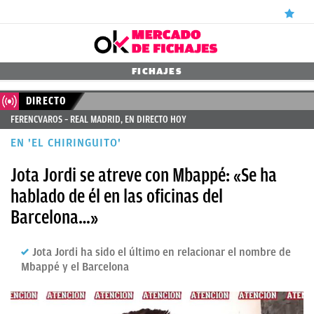
ÚLTIMAS
FICHAJES
NOTICIAS
DIRECTO
FERENCVAROS – REAL MADRID, EN DIRECTO HOY
REAL
EN 'EL CHIRINGUITO'
MADRID
Jota Jordi se atreve con Mbappé: «Se ha
BALONCESTO
hablado de él en las oficinas del
CANTERA
Barcelona…»
FICHAJES
Jota Jordi ha sido el último en relacionar el nombre de
DIRECTO
Mbappé y el Barcelona
FEMENINO
PAPARAZZI