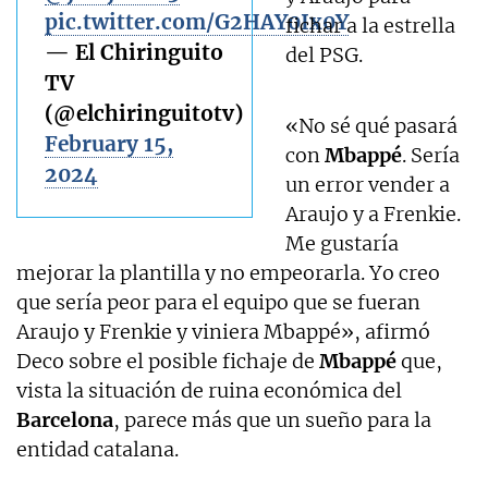
pic.twitter.com/G2HAY0Ix0Y
fichar a la estrella
— El Chiringuito
del PSG.
TV
(@elchiringuitotv)
«No sé qué pasará
February 15,
con
Mbappé
. Sería
2024
un error vender a
Araujo y a Frenkie.
Me gustaría
mejorar la plantilla y no empeorarla. Yo creo
que sería peor para el equipo que se fueran
Araujo y Frenkie y viniera Mbappé», afirmó
Deco sobre el posible fichaje de
Mbappé
que,
vista la situación de ruina económica del
Barcelona
, parece más que un sueño para la
entidad catalana.