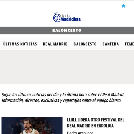
ÚLTIMAS
BALONCESTO
NOTICIAS
ÚLTIMAS NOTICIAS
REAL MADRID
BALONCESTO
CANTERA
FEM
REAL
MADRID
BALONCESTO
CANTERA
Sigue las últimas noticias del día y la última hora sobre el Real Madrid.
FICHAJES
Información, directos, exclusivas y reportajes sobre el equipo blanco.
DIRECTO
LLULL LIDERA OTRO FESTIVAL DEL
FEMENINO
REAL MADRID EN EUROLIGA
PAPARAZZI
Pedro Antolinos