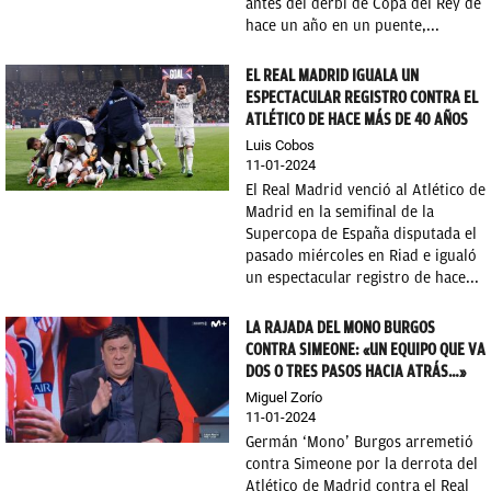
antes del derbi de Copa del Rey de
hace un año en un puente,...
EL REAL MADRID IGUALA UN
ESPECTACULAR REGISTRO CONTRA EL
ATLÉTICO DE HACE MÁS DE 40 AÑOS
Luis Cobos
11-01-2024
El Real Madrid venció al Atlético de
Madrid en la semifinal de la
Supercopa de España disputada el
pasado miércoles en Riad e igualó
un espectacular registro de hace...
LA RAJADA DEL MONO BURGOS
CONTRA SIMEONE: «UN EQUIPO QUE VA
DOS O TRES PASOS HACIA ATRÁS…»
Miguel Zorío
11-01-2024
Germán ‘Mono’ Burgos arremetió
contra Simeone por la derrota del
Atlético de Madrid contra el Real