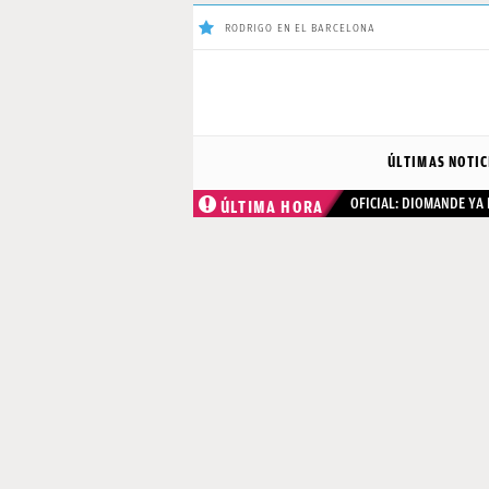
RODRIGO EN EL BARCELONA
ÚLTIMAS
ÚLTIMAS NOTIC
NOTICIAS
OFICIAL: DIOMANDE YA
ÚLTIMA HORA
REAL
MADRID
BALONCESTO
CANTERA
FICHAJES
DIRECTO
FEMENINO