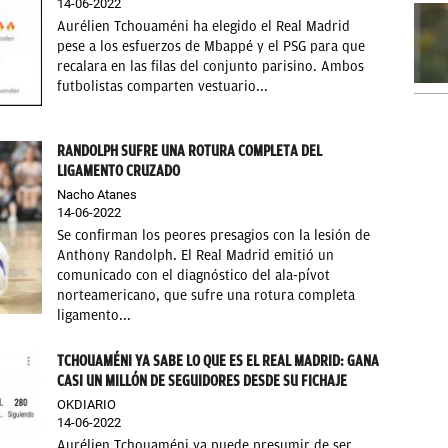
14-06-2022
Aurélien Tchouaméni ha elegido el Real Madrid
pese a los esfuerzos de Mbappé y el PSG para que
recalara en las filas del conjunto parisino. Ambos
futbolistas comparten vestuario...
RANDOLPH SUFRE UNA ROTURA COMPLETA DEL
LIGAMENTO CRUZADO
Nacho Atanes
14-06-2022
Se confirman los peores presagios con la lesión de
Anthony Randolph. El Real Madrid emitió un
comunicado con el diagnóstico del ala-pívot
norteamericano, que sufre una rotura completa
ligamento...
TCHOUAMÉNI YA SABE LO QUE ES EL REAL MADRID: GANA
CASI UN MILLÓN DE SEGUIDORES DESDE SU FICHAJE
OKDIARIO
14-06-2022
Aurélien Tchouaméni ya puede presumir de ser