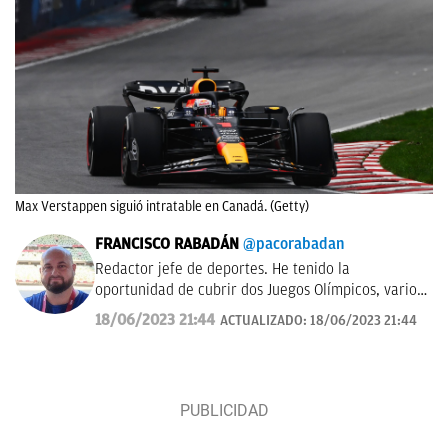
Max Verstappen siguió intratable en Canadá. (Getty)
FRANCISCO RABADÁN
@pacorabadan
Redactor jefe de deportes. He tenido la
oportunidad de cubrir dos Juegos Olímpicos, varios
Mundiales de distintas disciplinas y algún que otro
18/06/2023 21:44
ACTUALIZADO:
18/06/2023 21:44
All-Star de la NBA con los Gasol. De Córdoba y sin
acento.