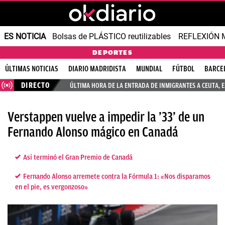
ES NOTICIA
Bolsas de PLÁSTICO reutilizables
REFLEXIÓN 
DEPORTES
ÚLTIMAS NOTICIAS
DIARIO MADRIDISTA
MUNDIAL
FÚTBOL
BARCE
DIRECTO
ÚLTIMA HORA DE LA ENTRADA DE INMIGRANTES A CEUTA, 
Verstappen vuelve a impedir la ’33’ de un
Fernando Alonso mágico en Canadá
Así terminó el Gran Premio de Canadá
Fernando Alonso arremete contra la Fórmula 1: «Nos disparamos
en el pie, es vergonzoso»