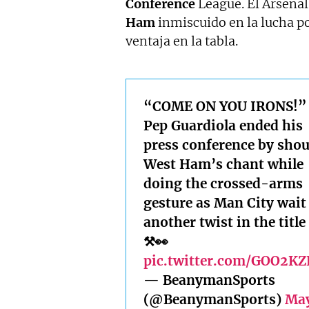
Conference
League. El Arsenal
Ham
inmiscuido en la lucha po
ventaja en la tabla.
“COME ON YOU IRONS!”
Pep Guardiola ended his
press conference by sho
West Ham’s chant while
doing the crossed-arms
gesture as Man City wait
another twist in the title
⚒️👀
pic.twitter.com/GOO2K
— BeanymanSports
(@BeanymanSports)
May