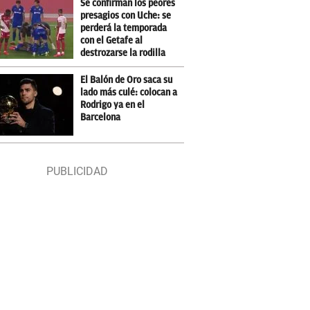
Se confirman los peores
presagios con Uche: se
perderá la temporada
con el Getafe al
destrozarse la rodilla
El Balón de Oro saca su
lado más culé: colocan a
Rodrigo ya en el
Barcelona