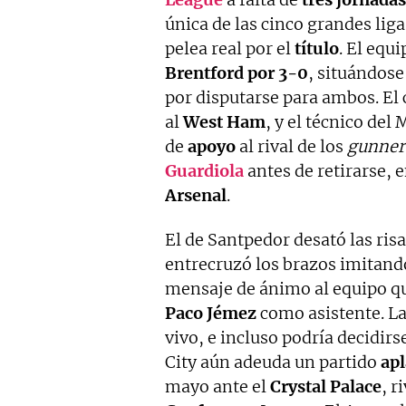
única de las cinco grandes lig
pelea real por el
título
. El equ
Brentford por
3-0
, situándose
por disputarse para ambos. El
al
West Ham
, y el técnico de
de
apoyo
al rival de los
gunner
Guardiola
antes de retirarse, 
Arsenal
.
El de Santpedor desató las risa
entrecruzó los brazos imitand
mensaje de ánimo al equipo qu
Paco Jémez
como asistente. La
vivo, e incluso podría decidirs
City aún adeuda un partido
ap
mayo ante el
Crystal Palace
, r