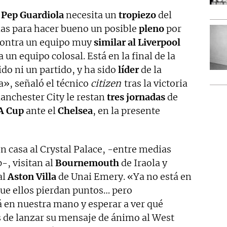
e
Pep Guardiola
necesita un
tropiezo
del
adas para hacer bueno un posible
pleno
por
contra un equipo muy
similar al Liverpool
un equipo colosal. Está en la final de la
do ni un partido, y ha sido
líder
de la
a», señaló el técnico
citizen
tras la victoria
Manchester City le restan
tres jornadas
de
A Cup
ante el
Chelsea
, en la presente
n casa al Crystal Palace, -entre medias
p-, visitan al
Bournemouth
de Iraola y
al
Aston Villa
de Unai Emery. «Ya no está en
ue ellos pierdan puntos… pero
á en nuestra mano y esperar a ver qué
s de lanzar su mensaje de ánimo al West