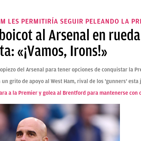
AM LES PERMITIRÍA SEGUIR PELEANDO LA P
boicot al Arsenal en rued
ta: «¡Vamos, Irons!»
ropiezo del Arsenal para tener opciones de conquistar la P
 un grito de apoyo al West Ham, rival de los 'gunners' esta
cara a la Premier y golea al Brentford para mantenerse con