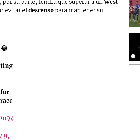
, por su parte, tendrá que superar a un
West
r evitar el
descenso
para mantener su
 😂
uting
 for
 race
ZE094
 9,