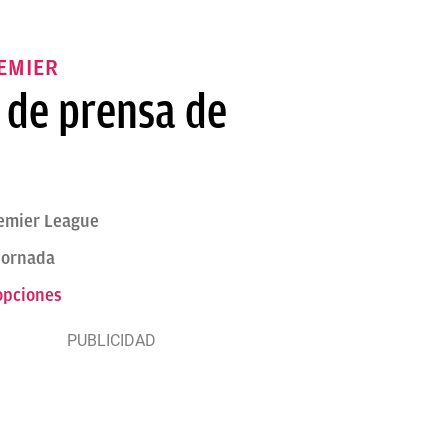
REMIER
a de prensa de
remier League
 jornada
 opciones