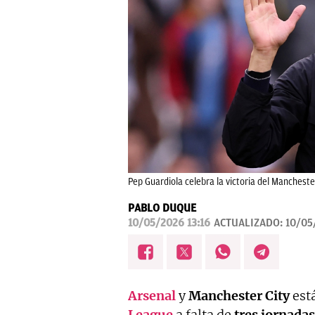
Pep Guardiola celebra la victoria del Manchester
PABLO DUQUE
10/05/2026 13:16
ACTUALIZADO:
10/05
Arsenal
y
Manchester City
est
League
a falta de
tres jornadas