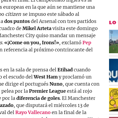
as europeas en la que aún se mantiene una
ipo
citizen
se impuso este sábado al
 a
dos puntos
del Arsenal con tres partidos
LO
 cuadro de
Mikel Arteta
visita este domingo
l Manchester City quiso mandar un mensaje
s
.
«¡Come on you, Irons!»
, exclamó
Pep
en referencia al próximo contrincante del
s en la sala de prensa del
Etihad
cuando
o el escudo del
West Ham
y proclamó un
e dirige el portugués
Nuno
, que cuenta con
 pelea por la
Premier League
está al rojo
e por la
diferencia de goles
. El Manchester
lazado
, que disputará el miércoles 13 de
ival del
Rayo Vallecano
en la final de la