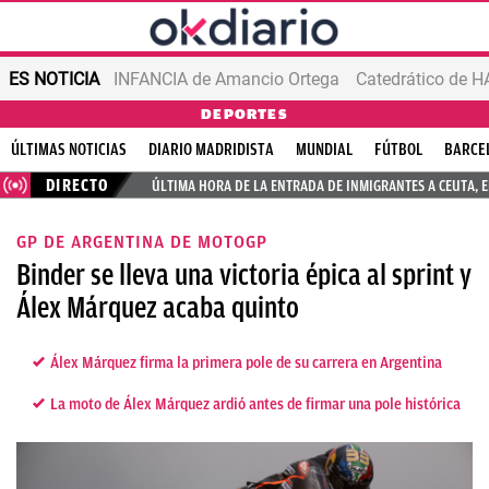
ES NOTICIA
INFANCIA de Amancio Ortega
DEPORTES
ÚLTIMAS NOTICIAS
DIARIO MADRIDISTA
MUNDIAL
FÚTBOL
BARCE
DIRECTO
ÚLTIMA HORA DE LA ENTRADA DE INMIGRANTES A CEUTA, 
GP DE ARGENTINA DE MOTOGP
Binder se lleva una victoria épica al sprint y
Álex Márquez acaba quinto
Álex Márquez firma la primera pole de su carrera en Argentina
La moto de Álex Márquez ardió antes de firmar una pole histórica