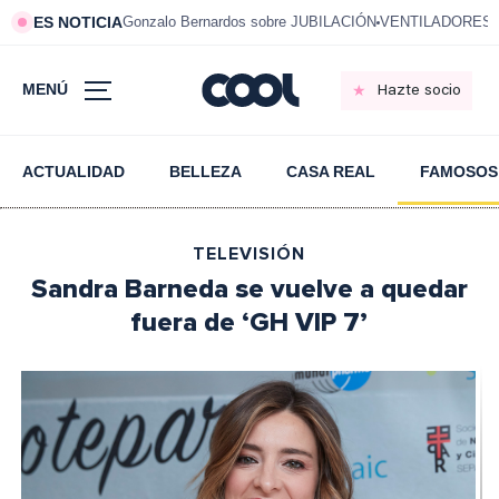
ES NOTICIA
Gonzalo Bernardos sobre JUBILACIÓN
VENTILADORES e
MENÚ
Hazte socio
ACTUALIDAD
BELLEZA
CASA REAL
FAMOSOS
TELEVISIÓN
Sandra Barneda se vuelve a quedar
fuera de ‘GH VIP 7’