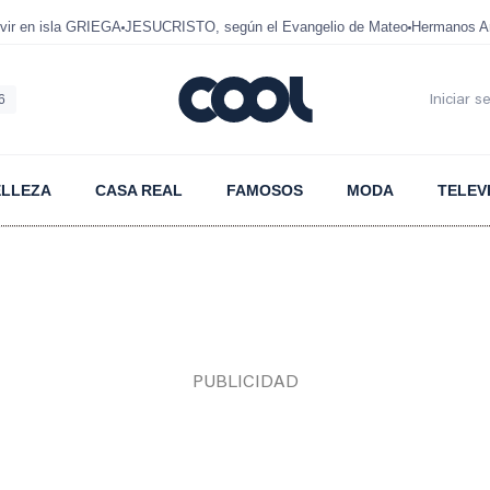
ir en isla GRIEGA
JESUCRISTO, según el Evangelio de Mateo
Hermanos A
6
Iniciar s
ELLEZA
CASA REAL
FAMOSOS
MODA
TELEV