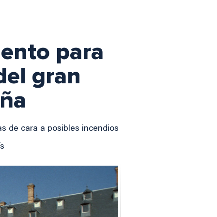
iento para
del gran
aña
s de cara a posibles incendios
ís