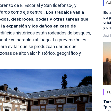
CA
renzo de El Escorial y San Ildefonso-, y
Pardo como eje central.
Los trabajos van a
Bea
su 
uegos, desbroces, podas y otras tareas que
cris
 la expansión y los daños en caso de
y u
dificios históricos están rodeados de bosques,
Javi
ente vulnerables al fuego. La prevención es
ara evitar que se produzcan daños que
onas de alto valor histórico, geográfico y
TE
Tara
"pin