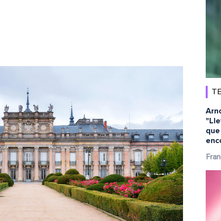
TE
Arn
"Ll
que 
enc
Fran