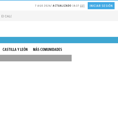
INICIAR SESIÓN
7 AGO 2026
ACTUALIZADO
18:37
CET
El CALOR de Suiza
Catedrático de HARVARD sobre la FELICIDAD
Líneas blan
CASTILLA Y LEÓN
MÁS COMUNIDADES