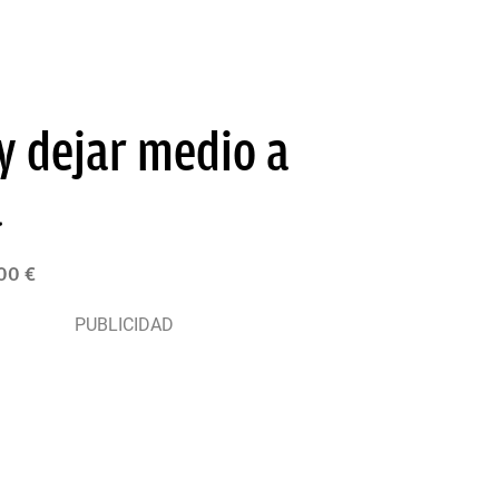
y dejar medio a
a
000 €