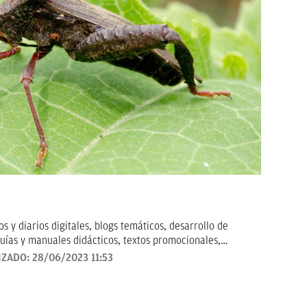
 y diarios digitales, blogs temáticos, desarrollo de
uías y manuales didácticos, textos promocionales,
arketing, artículos de opinión, relatos y guiones, y
IZADO:
28/06/2023 11:53
todo tipo que requieran de textos con un contenido de
revisado, así como a la curación y depuración de textos.
ento personal y profesional, y abierto a nuevas