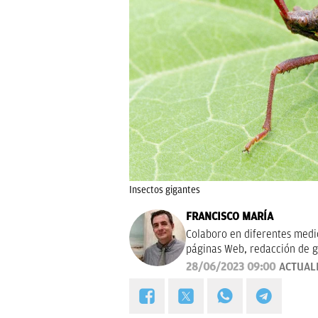
Insectos gigantes
FRANCISCO MARÍA
Colaboro en diferentes medios
páginas Web, redacción de g
campañas publicitarias y de m
28/06/2023 09:00
ACTUAL
proyectos empresariales de 
calidad, bien documentado y 
Estoy en permanente crecimi