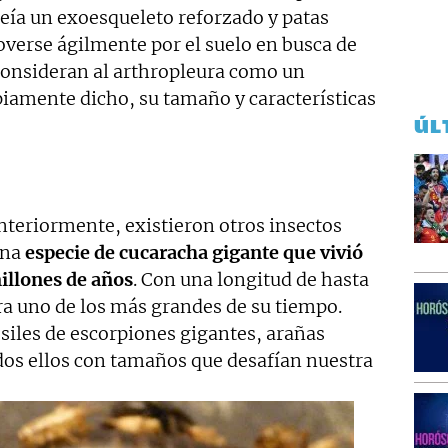
eía un exoesqueleto reforzado y patas
overse ágilmente por el suelo en busca de
consideran al arthropleura como un
piamente dicho, su tamaño y características
ÚL
teriormente, existieron otros insectos
una
especie de cucaracha gigante que vivió
llones de años
. Con una longitud de hasta
ra uno de los más grandes de su tiempo.
iles de escorpiones gigantes, arañas
odos ellos con tamaños que desafían nuestra