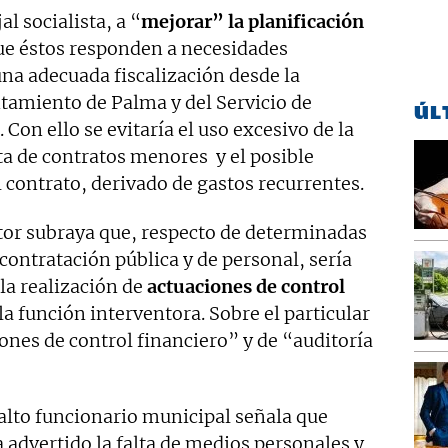
al socialista, a “
mejorar” la planificación
que éstos responden a necesidades
una adecuada fiscalización desde la
tamiento de Palma y del Servicio de
ÚL
 Con ello se evitaría el uso excesivo de la
cta de contratos menores y el posible
 contrato, derivado de gastos recurrentes.
ntor subraya que, respecto de determinadas
ontratación pública y de personal, sería
la realización de
actuaciones de control
a función interventora. Sobre el particular
ones de control financiero” y de “auditoría
 alto funcionario municipal señala que
 advertido la falta de medios personales y