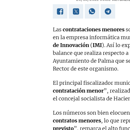
Las
contrataciones menores
so
en la empresa informática mun
de Innovación
(
IMI
). Así lo e
balance que realiza respecto a 
Ayuntamiento de Palma que se
Rector de este organismo.
El principal fiscalizador munic
contratación menor
”, realiza
el concejal socialista de Haci
Los números son bien elocuent
contratos menores
, lo que re
previsto
”, remarca el alto fun