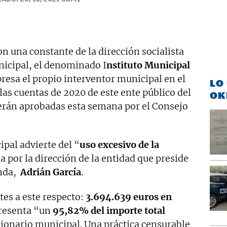
n una constante de la dirección socialista
icipal, el denominado I
nstituto Municipal
xpresa el propio interventor municipal en el
LO
las cuentas de 2020 de este ente público del
OK
rán aprobadas esta semana por el Consejo
ipal advierte del “
uso excesivo de la
da por la dirección de la entidad que preside
enda,
Adrián García
.
es a este respecto:
3.694.639 euros en
presenta “un
95,82% del importe total
cionario municipal. Una práctica censurable