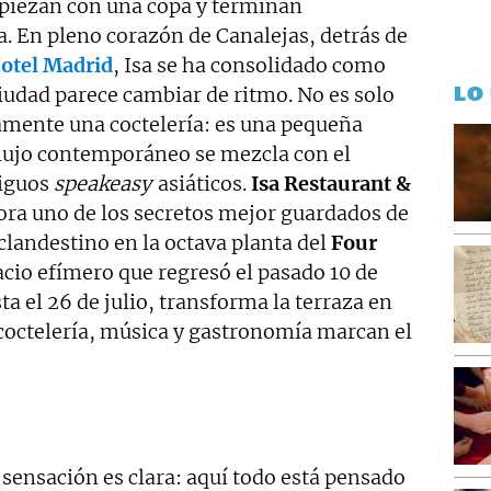
piezan con una copa y terminan
. En pleno corazón de Canalejas, detrás de
otel Madrid
, Isa se ha consolidado como
LO
iudad parece cambiar de ritmo. No es solo
amente una coctelería: es una pequeña
lujo contemporáneo se mezcla con el
tiguos
speakeasy
asiáticos.
Isa Restaurant &
ra uno de los secretos mejor guardados de
clandestino en la octava planta del
Four
acio efímero que regresó el pasado 10 de
 el 26 de julio, transforma la terraza en
octelería, música y gastronomía marcan el
 sensación es clara: aquí todo está pensado