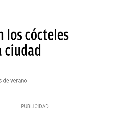
 los cócteles
a ciudad
es de verano