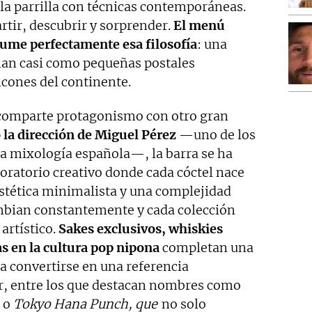
la parrilla con técnicas contemporáneas.
tir, descubrir y sorprender.
El menú
ume perfectamente esa filosofía
: una
nan casi como pequeñas postales
ncones del continente.
 comparte protagonismo con otro gran
 la dirección de Miguel Pérez
—uno de los
a mixología española—, la barra se ha
oratorio creativo donde cada cóctel nace
 estética minimalista y una complejidad
ambian constantemente y cada colección
artístico.
Sakes exclusivos, whiskies
s en la cultura pop nipona
completan una
 a convertirse en una referencia
or, entre los que destacan nombres como
o
Tokyo Hana Punch, que
no solo