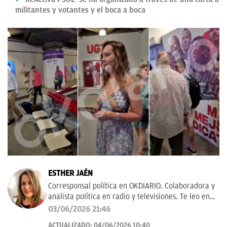
militantes y votantes y el boca a boca
ESTHER JAÉN
Corresponsal política en OKDIARIO. Colaboradora y
analista política en radio y televisiones. Te leo en
esther.jaen@okdiario.com
03/06/2026 21:46
ACTUALIZADO:
04/06/2026 10:40