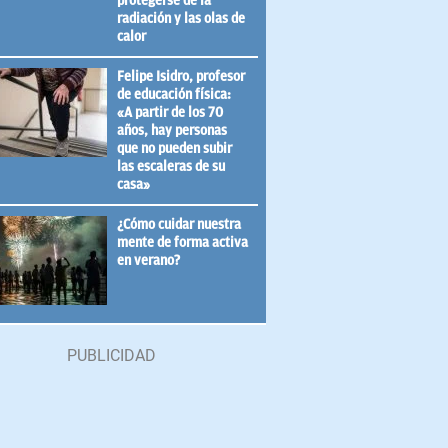
protegerse de la
radiación y las olas de
calor
Felipe Isidro, profesor
de educación física:
«A partir de los 70
años, hay personas
que no pueden subir
las escaleras de su
casa»
¿Cómo cuidar nuestra
mente de forma activa
en verano?