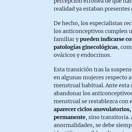
percepción errónea de que han
realidad ya estaban presentes 
De hecho, los especialistas r
los anticonceptivos cumplen un
familiar y
pueden indicarse c
patologías ginecológicas
, com
ováricos y endocrinos.
Esta transición tras la suspe
en algunas mujeres respecto a 
menstrual habitual. Ante esta s
abandonar los anticonceptivos 
menstrual se restablezca con e
aparecer ciclos anovulatorios,
permanente
, sino transitoria
anormalidades, se debe siempr