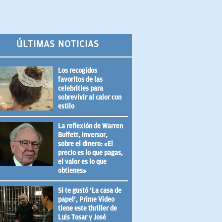
ÚLTIMAS NOTICIAS
Los recogidos
favoritos de las
celebrities para
sobrevivir al calor con
estilo
La reflexión de Warren
Buffett, inversor,
sobre el dinero: «El
precio es lo que pagas,
el valor es lo que
obtienes»
Si te gustó ‘La casa de
papel’, Prime Video
tiene este thriller de
Luis Tosar y José