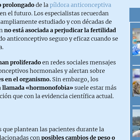
o prolongado
de la
píldora anticonceptiva
en el futuro. Los especialistas recuerdan
o ampliamente estudiado y con décadas de
ón
no está asociada a perjudicar la fertilidad
odo anticonceptivo seguro y eficaz cuando se
a.
han proliferado
en redes sociales mensajes
conceptivos hormonales y alertan sobre
s en el organismo.
Sin embargo, los
a
llamada «hormonofobia»
suele estar más
ión que con la evidencia científica actual.
 que plantean las pacientes durante la
elacionadas con
posibles cambios de peso o