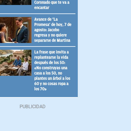
Coronado que te va a
encantar
Avance de ‘La
Promesa’ de hoy, 7 de
agosto: Jacobo
regresa y no quiere
separarse de Martina
La frase que invita a
replantearse la vida
después de los 50:
«No construyas una
casa a los 50, no
plantes un árbol a los
60 y no cosas ropa a
los 70»