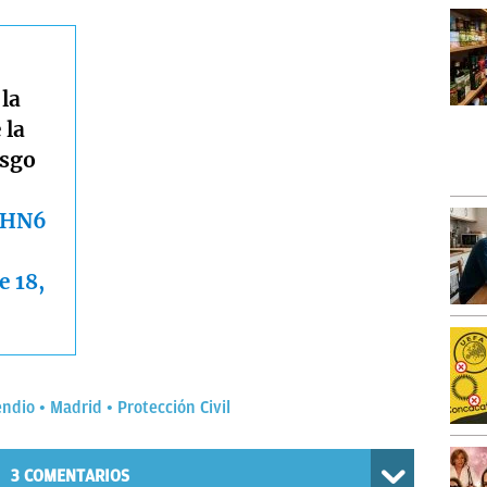
la
 la
esgo
zHN6
e 18,
endio
Madrid
Protección Civil
3
COMENTARIOS