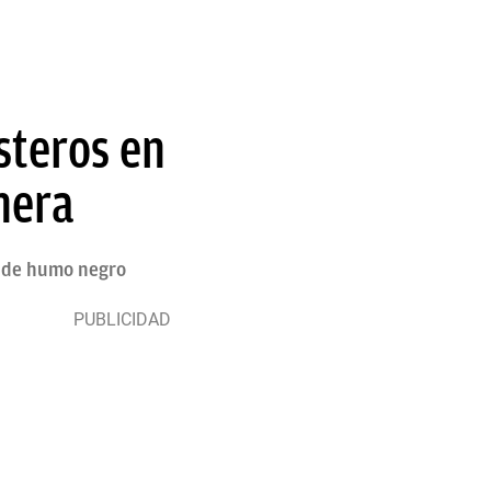
steros en
nera
a de humo negro