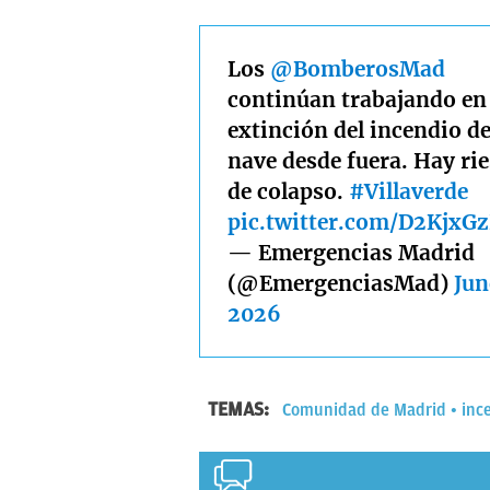
Los
@BomberosMad
continúan trabajando en 
extinción del incendio de
nave desde fuera. Hay ri
de colapso.
#Villaverde
pic.twitter.com/D2KjxG
— Emergencias Madrid
(@EmergenciasMad)
Jun
2026
TEMAS:
Comunidad de Madrid
inc