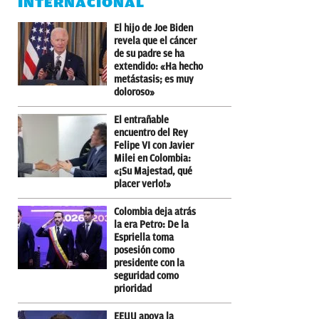
INTERNACIONAL
El hijo de Joe Biden
revela que el cáncer
de su padre se ha
extendido: «Ha hecho
metástasis; es muy
doloroso»
El entrañable
encuentro del Rey
Felipe VI con Javier
Milei en Colombia:
«¡Su Majestad, qué
placer verlo!»
Colombia deja atrás
la era Petro: De la
Espriella toma
posesión como
presidente con la
seguridad como
prioridad
EEUU apoya la