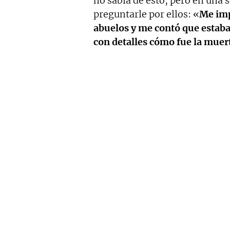
no sabía de esto, pero en una s
preguntarle por ellos: «
Me imp
abuelos y me contó que estab
con detalles cómo fue la muer