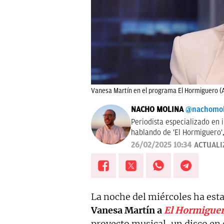
Vanesa Martín en el programa El Hormiguero (
NACHO MOLINA
@nachomol
Periodista especializado en 
hablando de 'El Hormiguero', 
me encanta estudiar las aud
26/02/2025 10:34
ACTUALI
nada de las vidas famosos, i
La noche del miércoles ha es
Vanesa Martín a
El Hormigue
proyecto musical, un disco en 