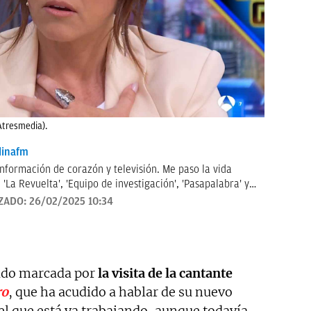
Atresmedia).
inafm
información de corazón y televisión. Me paso la vida
'La Revuelta', 'Equipo de investigación', 'Pasapalabra' y
iencias de televisión cada mañana. Tampoco me pierdo
ZADO:
26/02/2025 10:34
nfluencers y cantantes.
tado marcada por
la visita de la cantante
ro
, que ha acudido a hablar de su nuevo
el que está ya trabajando, aunque todavía