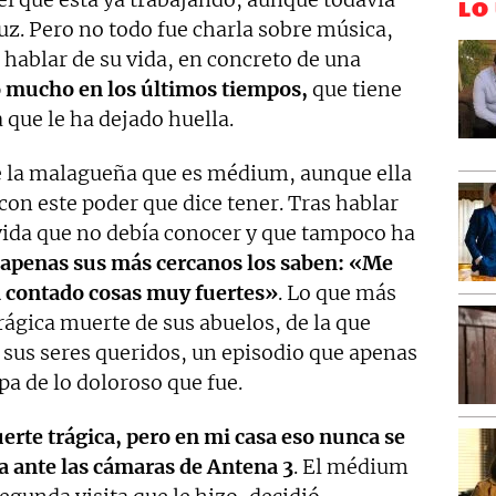
LO
uz. Pero no todo fue charla sobre música,
ablar de su vida, en concreto de una
o mucho en los últimos tiempos,
que tiene
que le ha dejado huella.
de la malagueña que es médium, aunque ella
con este poder que dice tener. Tras hablar
u vida que no debía conocer y que tampoco ha
apenas sus más cercanos los saben: «Me
 contado cosas muy fuertes»
. Lo que más
rágica muerte de sus abuelos, de la que
 sus seres queridos, un episodio que apenas
pa de lo doloroso que fue.
rte trágica, pero en mi casa eso nunca se
 ante las cámaras de Antena 3
. El médium