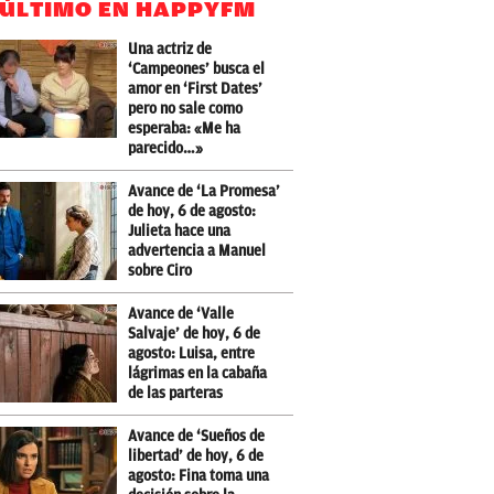
 ÚLTIMO EN HAPPYFM
Una actriz de
‘Campeones’ busca el
amor en ‘First Dates’
pero no sale como
esperaba: «Me ha
parecido…»
Avance de ‘La Promesa’
de hoy, 6 de agosto:
Julieta hace una
advertencia a Manuel
sobre Ciro
Avance de ‘Valle
Salvaje’ de hoy, 6 de
agosto: Luisa, entre
lágrimas en la cabaña
de las parteras
Avance de ‘Sueños de
libertad’ de hoy, 6 de
agosto: Fina toma una