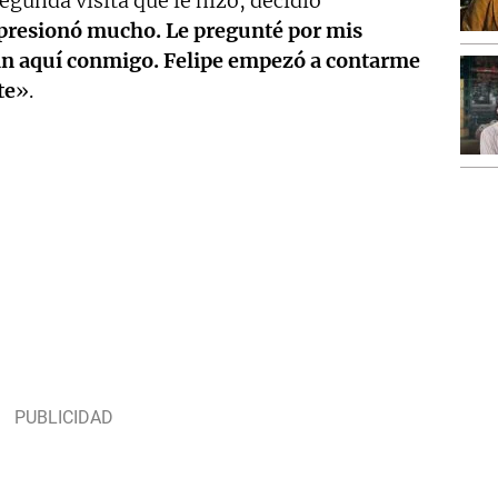
egunda visita que le hizo, decidió
resionó mucho. Le pregunté por mis
an aquí conmigo. Felipe empezó a contarme
te
».