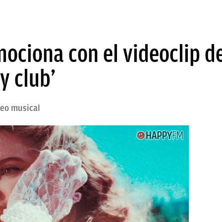
ociona con el videoclip d
y club’
deo musical