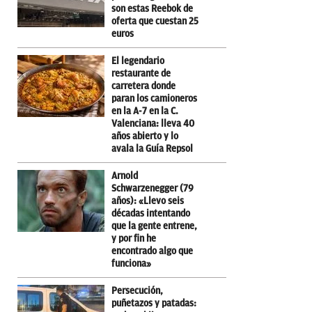
son estas Reebok de
oferta que cuestan 25
euros
El legendario
restaurante de
carretera donde
paran los camioneros
en la A-7 en la C.
Valenciana: lleva 40
años abierto y lo
avala la Guía Repsol
Arnold
Schwarzenegger (79
años): «Llevo seis
décadas intentando
que la gente entrene,
y por fin he
encontrado algo que
funciona»
Persecución,
puñetazos y patadas: