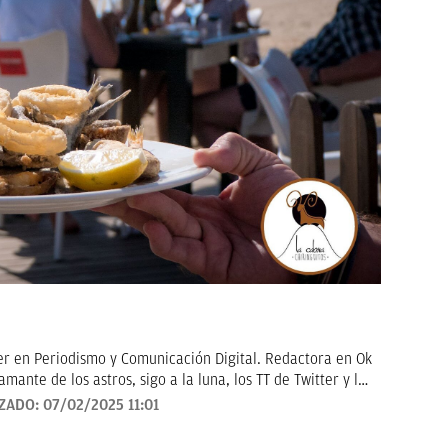
er en Periodismo y Comunicación Digital. Redactora en Ok
amante de los astros, sigo a la luna, los TT de Twitter y las
en noticias de consumo, lifestyle, recetas y Lotería de
IZADO:
07/02/2025 11:01