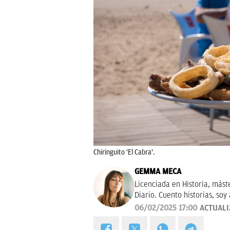
Chiringuito 'El Cabra'.
GEMMA MECA
Licenciada en Historia, mást
Diario. Cuento historias, soy 
tendencias en moda. Experta 
06/02/2025 17:00
ACTUAL
Navidad.