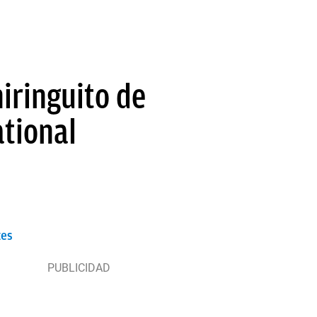
chiringuito de
ational
tes