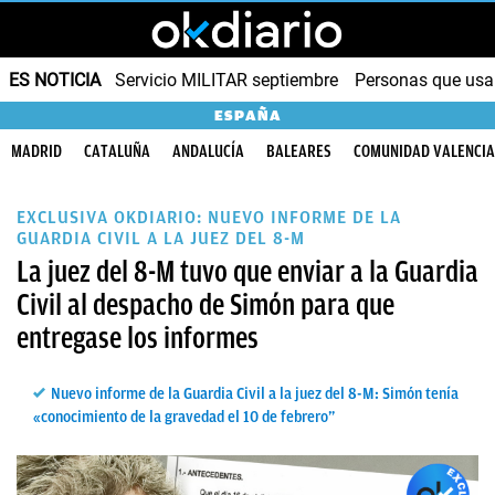
ES NOTICIA
Servicio MILITAR septiembre
Personas que us
ESPAÑA
MADRID
CATALUÑA
ANDALUCÍA
BALEARES
COMUNIDAD VALENCI
EXCLUSIVA OKDIARIO: NUEVO INFORME DE LA
GUARDIA CIVIL A LA JUEZ DEL 8-M
La juez del 8-M tuvo que enviar a la Guardia
Civil al despacho de Simón para que
entregase los informes
Nuevo informe de la Guardia Civil a la juez del 8-M: Simón tenía
«conocimiento de la gravedad el 10 de febrero”