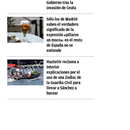
Gobierno tras la
invasión de Ceuta
Sólo los de Madrid
saben el verdadero
significado de la
expresión «pillarse
un moco»: en el resto
de España no se
entiende
HazteOir reclama a
Interior
explicaciones por el
uso de una Zodiac de
la Guardia Civil para
llevar a Sánchez a
bucear