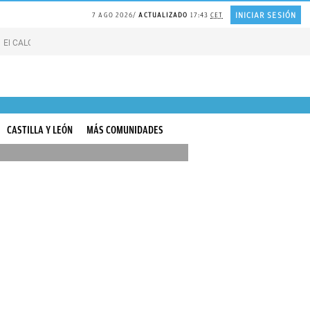
INICIAR SESIÓN
7 AGO 2026
ACTUALIZADO
17:43
CET
El CALOR de Suiza
Catedrático de HARVARD sobre la FELICIDAD
Líneas blan
CASTILLA Y LEÓN
MÁS COMUNIDADES