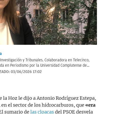
a
 Investigación y Tribunales. Colaboradora en Telecinco,
da en Periodismo por la Universidad Complutense de
n por la Universidad Católica de Milán. Anteriormente
ZADO:
03/06/2026 17:02
Contacto:
irene.tabera@okdiario.com
de la Hoz le dijo a Antonio Rodríguez Estepa,
en el sector de los hidrocarburos, que
«era
El sumario de
las cloacas
del PSOE desvela