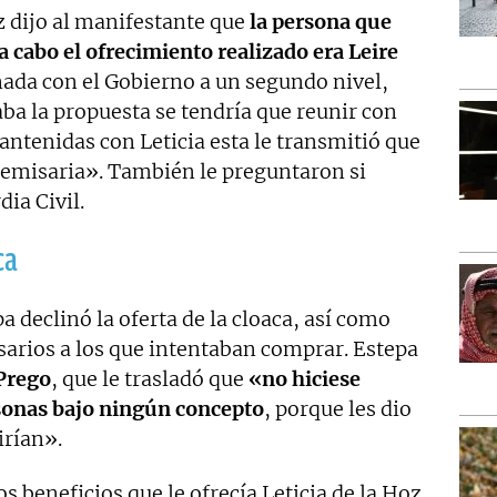
z dijo al manifestante que
la persona que
 a cabo el ofrecimiento realizado era Leire
nada con el Gobierno a un segundo nivel,
taba la propuesta se tendría que reunir con
antenidas con Leticia esta le transmitió que
emisaria». También le preguntaron si
dia Civil.
ca
 declinó la oferta de la cloaca, así como
arios a los que intentaban comprar. Estepa
Prego
, que le trasladó que
«
no hiciese
sonas bajo ningún concepto
, porque les dio
irían».
s beneficios que le ofrecía Leticia de la Hoz