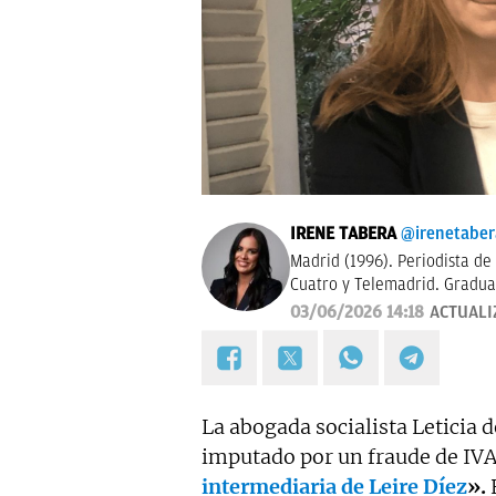
IRENE TABERA
@irenetaber
Madrid (1996). Periodista de
Cuatro y Telemadrid. Gradua
Madrid y máster en Televisió
03/06/2026 14:18
ACTUALI
trabajó en Mediaset Italia. 
La abogada socialista Leticia 
imputado por un fraude de IVA 
intermediaria de Leire Díez
».