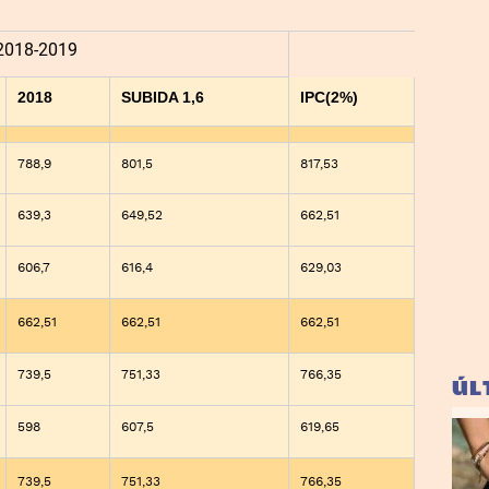
018-2019
2018
SUBIDA 1,6
IPC(2%)
788,9
801,5
817,53
639,3
649,52
662,51
606,7
616,4
629,03
662,51
662,51
662,51
739,5
751,33
766,35
ÚL
598
607,5
619,65
739,5
751,33
766,35