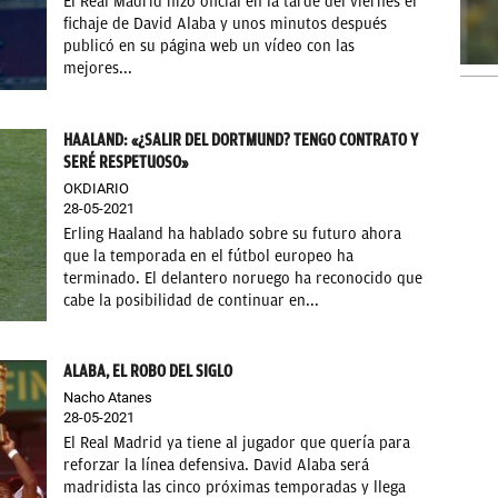
El Real Madrid hizo oficial en la tarde del viernes el
fichaje de David Alaba y unos minutos después
publicó en su página web un vídeo con las
mejores...
HAALAND: «¿SALIR DEL DORTMUND? TENGO CONTRATO Y
SERÉ RESPETUOSO»
OKDIARIO
28-05-2021
Erling Haaland ha hablado sobre su futuro ahora
que la temporada en el fútbol europeo ha
terminado. El delantero noruego ha reconocido que
cabe la posibilidad de continuar en...
ALABA, EL ROBO DEL SIGLO
Nacho Atanes
28-05-2021
El Real Madrid ya tiene al jugador que quería para
reforzar la línea defensiva. David Alaba será
madridista las cinco próximas temporadas y llega