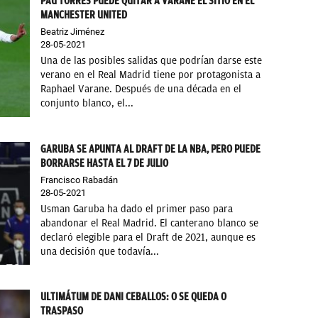
PAU TORRES PUEDE QUITAR A VARANE EL SITIO EN EL
MANCHESTER UNITED
Beatriz Jiménez
28-05-2021
Una de las posibles salidas que podrían darse este
verano en el Real Madrid tiene por protagonista a
Raphael Varane. Después de una década en el
conjunto blanco, el...
GARUBA SE APUNTA AL DRAFT DE LA NBA, PERO PUEDE
BORRARSE HASTA EL 7 DE JULIO
Francisco Rabadán
28-05-2021
Usman Garuba ha dado el primer paso para
abandonar el Real Madrid. El canterano blanco se
declaró elegible para el Draft de 2021, aunque es
una decisión que todavía...
ULTIMÁTUM DE DANI CEBALLOS: O SE QUEDA O
TRASPASO