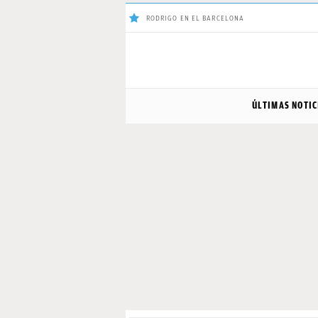
RODRIGO EN EL BARCELONA
ÚLTIMAS
ÚLTIMAS NOTIC
NOTICIAS
REAL
MADRID
BALONCESTO
CANTERA
FICHAJES
DIRECTO
FEMENINO