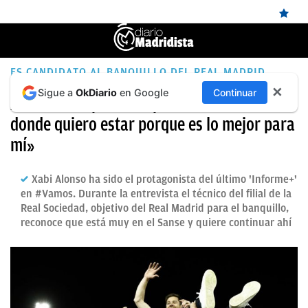
ÚLTIMAS
ES CANDIDATO AL BANQUILLO DEL REAL MADRID
✕
Sigue a
OkDiario
en Google
Continuar
NOTICIAS
Xabi Alonso pide tiempo: «En el Sanse es
donde quiero estar porque es lo mejor para
REAL
mí»
MADRID
BALONCESTO
Xabi Alonso ha sido el protagonista del último 'Informe+'
en #Vamos. Durante la entrevista el técnico del filial de la
CANTERA
Real Sociedad, objetivo del Real Madrid para el banquillo,
reconoce que está muy en el Sanse y quiere continuar ahí
FICHAJES
DIRECTO
FEMENINO
PAPARAZZI