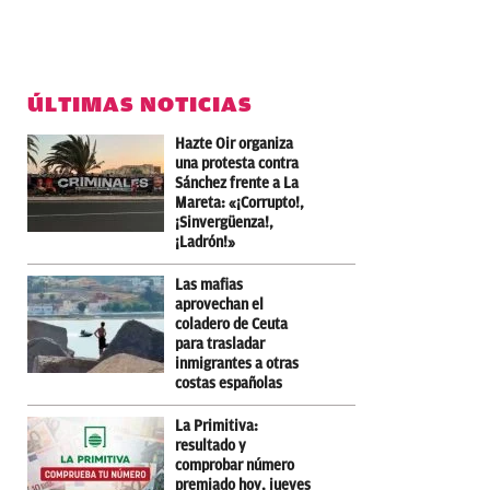
ÚLTIMAS NOTICIAS
Hazte Oir organiza
una protesta contra
Sánchez frente a La
Mareta: «¡Corrupto!,
¡Sinvergüenza!,
¡Ladrón!»
Las mafias
aprovechan el
coladero de Ceuta
para trasladar
inmigrantes a otras
costas españolas
La Primitiva:
resultado y
comprobar número
premiado hoy, jueves