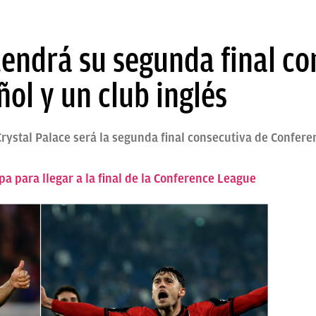
endrá su segunda final co
ol y un club inglés
Crystal Palace será la segunda final consecutiva de Confer
a para llegar a la final de la Conference League