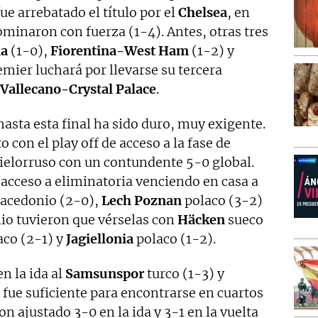
fue arrebatado el título por el
Chelsea
, en
ominaron con fuerza (1-4). Antes, otras tres
na
(1-0),
Fiorentina-West
Ham
(1-2) y
emier luchará por llevarse su tercera
Vallecano-Crystal Palace
.
asta esta final ha sido duro, muy exigente.
con el play off de acceso a la fase de
ielorruso con un contundente 5-0 global.
acceso a eliminatoria venciendo en casa a
cedonio (2-0),
Lech
Poznan
polaco (3-2)
io tuvieron que vérselas con
Häcken
sueco
aco (2-1) y
Jagiellonia
polaco (1-2).
n la ida al
Samsunspor
turco (1-3) y
 fue suficiente para encontrarse en cuartos
on ajustado 3-0 en la ida y 3-1 en la vuelta