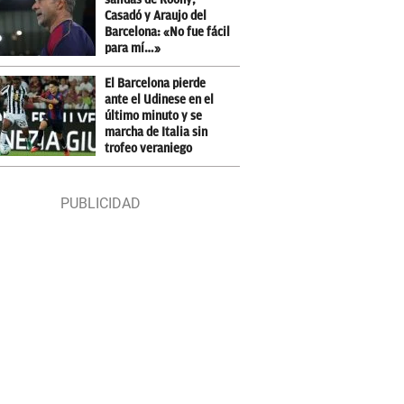
Casadó y Araujo del
Barcelona: «No fue fácil
para mí…»
El Barcelona pierde
ante el Udinese en el
último minuto y se
marcha de Italia sin
trofeo veraniego