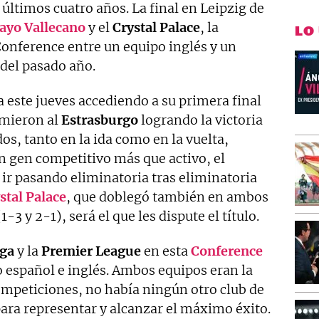
 últimos cuatro años. La final en Leipzig de
ayo
Vallecano
y el
Crystal
Palace
, la
LO
Conference entre un equipo inglés y un
del pasado año.
a este jueves accediendo a su primera final
omieron al
Estrasburgo
logrando la victoria
s, tanto en la ida como en la vuelta,
 gen competitivo más que activo, el
ir pasando eliminatoria tras eliminatoria
stal
Palace
, que doblegó también en ambos
1-3 y 2-1), será el que les dispute el título.
iga
y la
Premier
League
en esta
Conference
po español e inglés. Ambos equipos eran la
ompeticiones, no había ningún otro club de
para representar y alcanzar el máximo éxito.