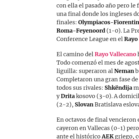
con ella el pasado año pero le 
una final donde los ingleses d
finales:
Olympiacos-Fiorenti
Roma-Feyenoord
(1-0). La Pr
Conference League en el
Rayo 
El camino del
Rayo
Vallecano
h
Todo comenzó el mes de agosto 
liguilla: superaron al
Neman
b
Completaron una gran fase de 
todos sus rivales:
Shkëndija
ma
y
Drita
kosovo (3-0). A domicil
(2-2),
Slovan
Bratislava eslov
En octavos de final vencieron e
cayeron en Vallecas (0-1) pero
ante el histórico
AEK
griego, c