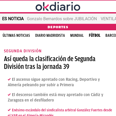
ES NOTICIA
Gonzalo Bernardos sobre JUBILACIÓN
VENTIL
DEPORTES
ÚLTIMAS NOTICIAS
DIARIO MADRIDISTA
MUNDIAL
FÚTBOL
BARCE
SEGUNDA DIVISIÓN
Así queda la clasificación de Segunda
División tras la jornada 39
El ascenso sigue apretado con Racing, Deportivo y
Almería peleando por subir a Primera
El descenso también está muy apretado con Cádiz y
Zaragoza en el desfiladero
Enésimo escándalo del sindicalista arbitral González Fuertes desde
el VAR en el Almería-Mirandés