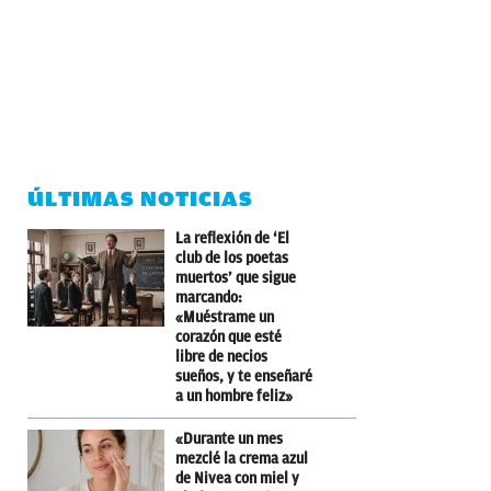
ÚLTIMAS NOTICIAS
La reflexión de ‘El
club de los poetas
muertos’ que sigue
marcando:
«Muéstrame un
corazón que esté
libre de necios
sueños, y te enseñaré
a un hombre feliz»
«Durante un mes
mezclé la crema azul
de Nivea con miel y