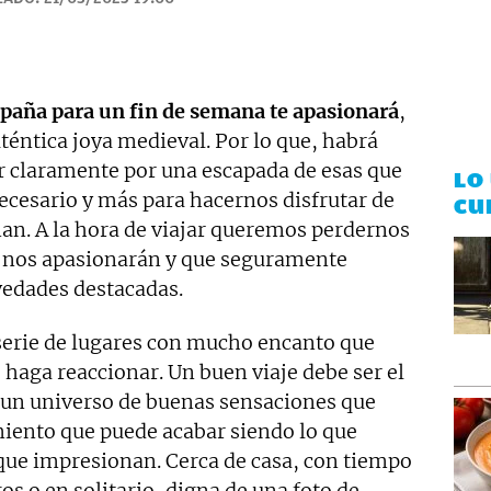
paña para un fin de semana te apasionará
,
uténtica joya medieval. Por lo que, habrá
r claramente por una escapada de esas que
LO
necesario y más para hacernos disfrutar de
CU
nan. A la hora de viajar queremos perdernos
e nos apasionarán y que seguramente
vedades destacadas.
 serie de lugares con mucho encanto que
s haga reaccionar. Un buen viaje debe ser el
 un universo de buenas sensaciones que
miento que puede acabar siendo lo que
ue impresionan. Cerca de casa, con tiempo
os o en solitario, digna de una foto de