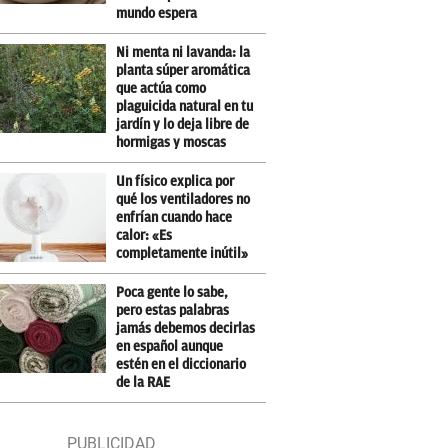
mundo espera
Ni menta ni lavanda: la
planta súper aromática
que actúa como
plaguicida natural en tu
jardín y lo deja libre de
hormigas y moscas
Un físico explica por
qué los ventiladores no
enfrían cuando hace
calor: «Es
completamente inútil»
Poca gente lo sabe,
pero estas palabras
jamás debemos decirlas
en español aunque
estén en el diccionario
de la RAE