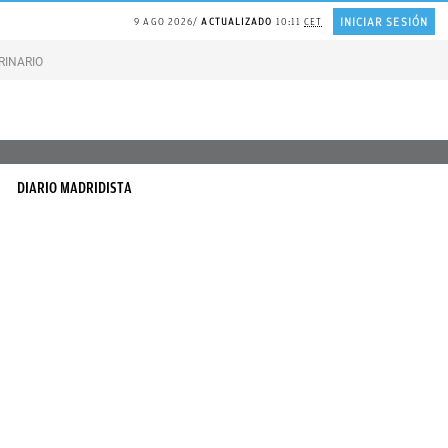
INICIAR SESIÓN
9 AGO 2026
ACTUALIZADO
10:11
CET
RINARIO gatos
Gonzalo Bernardos sobre JUBILACIÓN
DIARIO MADRIDISTA