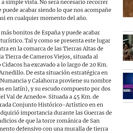
a simple vista. No será necesario recorrer
e puede acabar siendo lo que nos acompañe
casi en cualquier momento del año.
s más bonitos de España y puede acabar
turístico. Tal y como se presenta este lugar
ra en la comarca de las Tierras Altas de
 la Tierra de Cameros Viejos, situada al
ío Cidacos ha excavado a lo largo de 20 Km.
Arnedillo. De esta situación estratégica en
tre Numancia y Calahorra proviene su nombre
s en latín), y su escudo compuesto por dos
el Val de Arnedo». Situada a 45 Km. de
arada Conjunto Histórico-Artístico en en
dquirió importancia durante las Guerras de
icios de que la torre románica de San
mento defensivo con una muralla de tierra