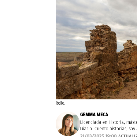
Rello.
GEMMA MECA
Licenciada en Historia, mást
Diario. Cuento historias, soy 
tendencias en moda. Experta 
21/03/2025 19:00
ACTUALI