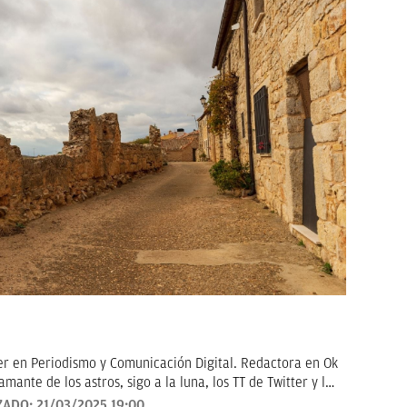
er en Periodismo y Comunicación Digital. Redactora en Ok
amante de los astros, sigo a la luna, los TT de Twitter y las
en noticias de consumo, lifestyle, recetas y Lotería de
ZADO:
21/03/2025 19:00