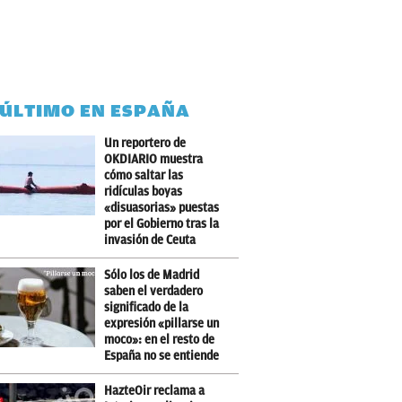
 ÚLTIMO EN ESPAÑA
Un reportero de
OKDIARIO muestra
cómo saltar las
ridículas boyas
«disuasorias» puestas
por el Gobierno tras la
invasión de Ceuta
Sólo los de Madrid
saben el verdadero
significado de la
expresión «pillarse un
moco»: en el resto de
España no se entiende
HazteOir reclama a