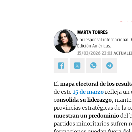
MARTA TORRES
Corresponsal internacional. 
Edición Américas.
15/03/2026 23:01
ACTUALI
El
mapa electoral de los result
de este
15 de marzo
refleja un
c
onsolida su liderazgo
, mante
provincias estratégicas de l
muestran un predominio
del 
partidos minoritarios sufren r
formaciones quedan fuera del