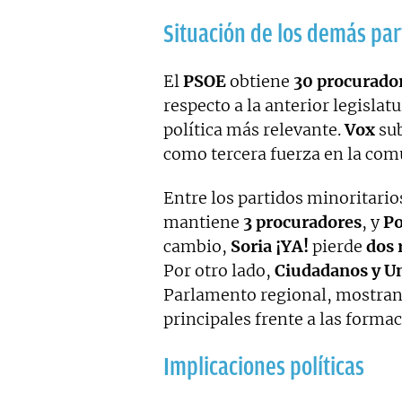
Situación de los demás par
El
PSOE
obtiene
30 procurado
respecto a la anterior legisla
política más relevante.
Vox
su
como tercera fuerza en la com
Entre los partidos minoritarios
mantiene
3 procuradores
, y
Po
cambio,
Soria ¡YA!
pierde
dos 
Por otro lado,
Ciudadanos y U
Parlamento regional, mostrand
principales frente a las form
Implicaciones políticas