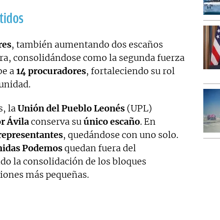
tidos
res
, también aumentando dos escaños
tura, consolidándose como la segunda fuerza
be a
14 procuradores
, fortaleciendo su rol
unidad.
, la
Unión del Pueblo Leonés
(UPL)
r Ávila
conserva su
único escaño
. En
representantes
, quedándose con uno solo.
nidas Podemos
quedan fuera del
o la consolidación de los bloques
aciones más pequeñas.