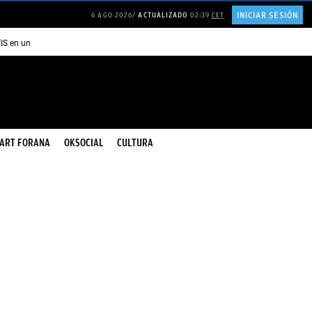
INICIAR SESIÓN
6 AGO 2026
ACTUALIZADO
02:39
CET
TIS en una ISLA en GRECIA
Psicología personas que JUSTIFICAN todo
ART FORANA
OKSOCIAL
CULTURA