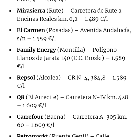
Mirasierra
(Rute) – Carretera de Rute a
Encinas Reales km. 0,2 – 1.489 €/l
El Carmen
(Posadas) – Avenida Andalucía,
s/n – 1.559 €/l
Family Energy
(Montilla) – Polígono
Llanos de Jarata 140 (C.C. Eroski) – 1.589
€/l
Repsol
(Alcolea) – CR N-4, 384,8 – 1.589
€/l
Q8
(El Arrecife) – Carretera N-IV km. 428
– 1.609 €/l
Carrefour
(Baena) – Carretera A-305 km.
60 – 1.609 €/l
Petromarkt
(Puente Genil) – Calle