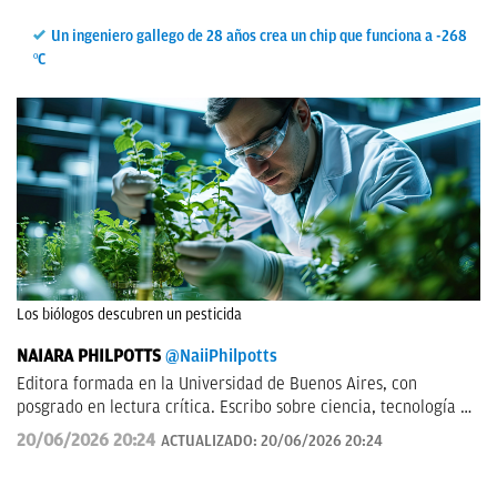
Un ingeniero gallego de 28 años crea un chip que funciona a -268
ºC
Los biólogos descubren un pesticida
NAIARA PHILPOTTS
@NaiiPhilpotts
Editora formada en la Universidad de Buenos Aires, con
posgrado en lectura crítica. Escribo sobre ciencia, tecnología y
actualidad. Soy escritora de novelas y gran aficionada a la
20/06/2026 20:24
ACTUALIZADO:
20/06/2026 20:24
ciencia ficción.